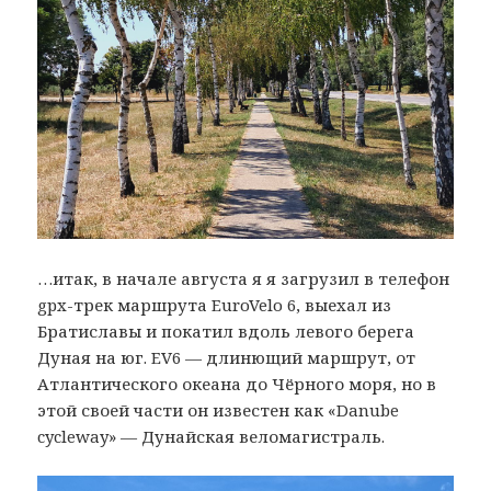
…итак, в начале августа я я загрузил в телефон
gpx-трек маршрута EuroVelo 6, выехал из
Братиславы и покатил вдоль левого берега
Дуная на юг. EV6 — длинющий маршрут, от
Атлантического океана до Чёрного моря, но в
этой своей части он известен как «Danube
cycleway» — Дунайская веломагистраль.