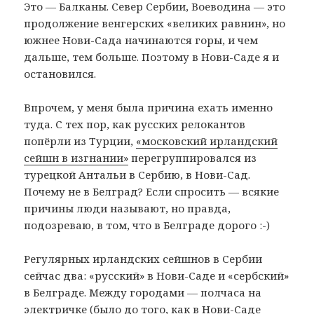
Это — Балканы. Север Сербии, Воеводина — это
продолжение венгерских «великих равнин», но
южнее Нови-Сада начинаются горы, и чем
дальше, тем больше. Поэтому в Нови-Саде я и
остановился.
Впрочем, у меня была причина ехать именно
туда. С тех пор, как русских релокантов
попёрли из Турции,
«московский ирландский
сейшн в изгнании»
перегруппировался из
турецкой Антальи в Сербию, в Нови-Сад.
Почему не в Белград? Если спросить — всякие
причины люди называют, но правда,
подозреваю, в том, что в Белграде дорого :-)
Регулярных ирландских сейшнов в Сербии
сейчас два: «русский» в Нови-Саде и «сербский»
в Белграде. Между городами — полчаса на
электричке (было до того, как в Нови-Саде