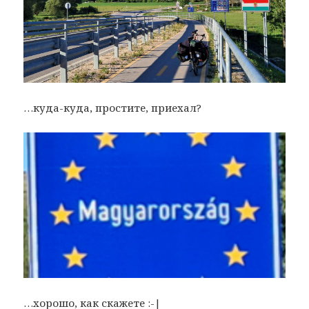
…куда-куда, простите, приехал?
…хорошо, как скажете :-|