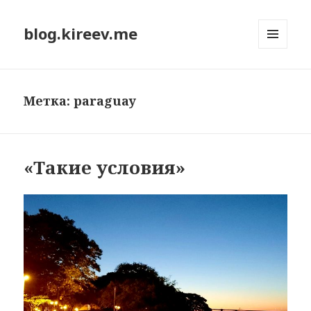
blog.kireev.me
МЕНЮ
И
ВИДЖЕТЫ
Метка:
paraguay
«Такие условия»