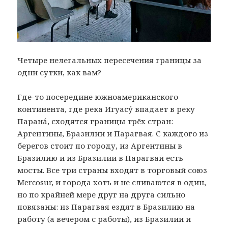
Четыре нелегальных пересечения границы за
одни сутки, как вам?
Где-то посередине южноамериканского
континента, где река Игуасу́ впадает в реку
Парана́, сходятся границы трёх стран:
Аргентины, Бразилии и Парагвая. С каждого из
берегов стоит по городу, из Аргентины в
Бразилию и из Бразилии в Парагвай есть
мосты. Все три страны входят в торговый союз
Mercosur, и города хоть и не сливаются в один,
но по крайней мере друг на друга сильно
повязаны: из Парагвая ездят в Бразилию на
работу (а вечером с работы), из Бразилии и