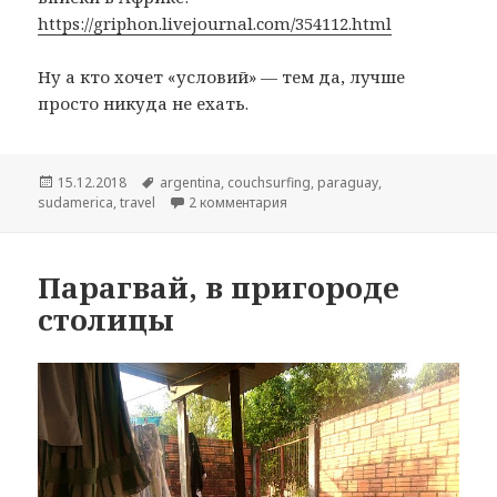
https://griphon.livejournal.com/354112.html
Ну а кто хочет «условий» — тем да, лучше
просто никуда не ехать.
Опубликовано
15.12.2018
Метки
argentina
,
couchsurfing
,
paraguay
,
sudamerica
,
travel
2 комментария
к записи «Такие условия»
Парагвай, в пригороде
столицы