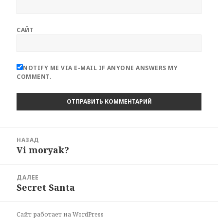
САЙТ
NOTIFY ME VIA E-MAIL IF ANYONE ANSWERS MY
COMMENT.
Навигация
НАЗАД
по
Vi moryak?
Предыдущая
записям
запись:
ДАЛЕЕ
Secret Santa
Следующая
запись:
Сайт работает на WordPress