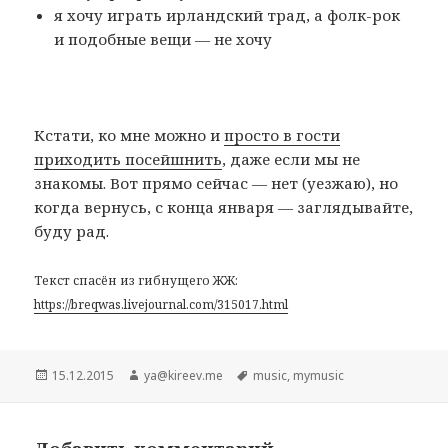
я хочу играть ирландский трад, а фолк-рок
и подобные вещи — не хочу
Кстати, ко мне можно и
просто в гости
приходить посейшнить
, даже если мы не
знакомы. Вот прямо сейчас — нет (уезжаю), но
когда вернусь, с конца января — заглядывайте,
буду рад.
Текст спасён из гибнущего ЖЖ:
https://breqwas.livejournal.com/315017.html
Опубликовано
15.12.2015
Автор
ya@kireev.me
Метки
music
,
mymusic