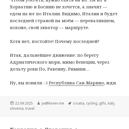
Хорватию и Боснию не хочется, а значит —
едем на юг по Италии. Видимо, Италия и будет
последней страной на моём — перевалившем,
похоже, свой экватор — маршруте.
Хотя нет, постойте! Почему последней?
Итак, дальнейшее движение: по берегу
Адриатического моря, мимо Венеции, через
дельту реки По, Равенну, Римини…
Ну, вы поняли :-)
Республика Сан-Марино
, жди.
Опубликовано
22.09.2025
Автор
ya@kireev.me
Метки
croatia
,
cycling
,
gtfo
,
italy
,
slovenia
,
travel