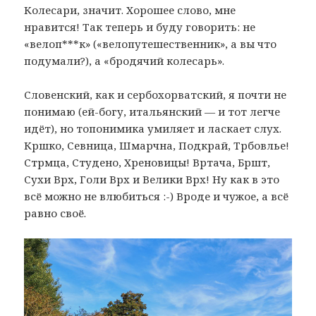
Колесари, значит. Хорошее слово, мне
нравится! Так теперь и буду говорить: не
«велоп***к» («велопутешественник», а вы что
подумали?), а «бродячий колесарь».
Словенский, как и сербохорватский, я почти не
понимаю (ей-богу, итальянский — и тот легче
идёт), но топонимика умиляет и ласкает слух.
Кршко, Севница, Шмарчна, Подкрай, Трбовлье!
Стрмца, Студено, Хреновицы! Вртача, Бршт,
Сухи Врх, Голи Врх и Велики Врх! Ну как в это
всё можно не влюбиться :-) Вроде и чужое, а всё
равно своё.