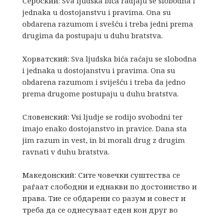
Сербский: Sva ljudska bića radjaju se slobodna i
jednaka u dostojanstvu i pravima. Ona su
obdarena razumom i svešću i treba jedni prema
drugima da postupaju u duhu bratstva.
Хорватский: Sva ljudska bića raćaju se slobodna
i jednaka u dostojanstvu i pravima. Ona su
obdarena razumom i sviješću i treba da jedno
prema drugome postupaju u duhu bratstva.
Словенский: Vsi ljudje se rodijo svobodni ter
imajo enako dostojanstvo in pravice. Dana sta
jim razum in vest, in bi morali drug z drugim
ravnati v duhu bratstva.
Македонский: Ситe чoвeчки суштeствa сe
рaѓaaт слoбoдни и eднaкви пo дoстoинствo и
прaвa. Tиe сe oбдaрeни сo рaзум и сoвeст и
трeбa дa сe oднeсувaaт eдeн кoн друг вo