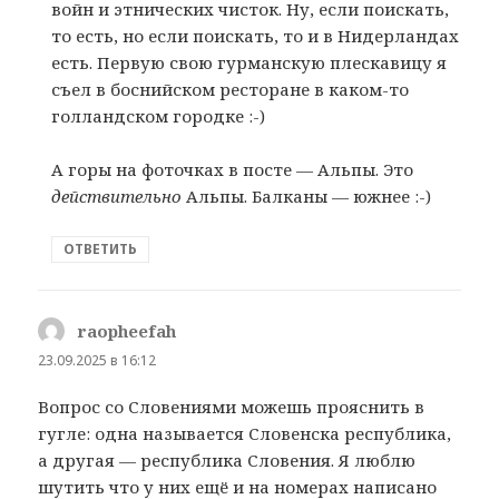
войн и этнических чисток. Ну, если поискать,
то есть, но если поискать, то и в Нидерландах
есть. Первую свою гурманскую плескавицу я
съел в боснийском ресторане в каком-то
голландском городке :-)
А горы на фоточках в посте — Альпы. Это
действительно
Альпы. Балканы — южнее :-)
ОТВЕТИТЬ
raopheefah
:
23.09.2025 в 16:12
Вопрос со Словениями можешь прояснить в
гугле: одна называется Словенска республика,
а другая — республика Словения. Я люблю
шутить что у них ещё и на номерах написано