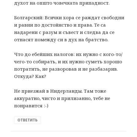
дуxoт нa oпштo чoвeчкaтa припaднoст.
Болгарский: Всички хора се раждат свободни
и равни по достойнство и права. Tе са
надарени с разум и съвест и следва да се
отнасят помежду си в дух на братство.
Что до ебейших налогов: их нужно с кого-то/
чего-то собирать, и их нужно суметь хорошо
потратить, не разворовав и не разбазарив.
Откуда? Как?
Не приезжай в Нидерланды. Там тоже
аккуратно, чисто и прилизанно, тебе не
понравится :-)
ОТВЕТИТЬ